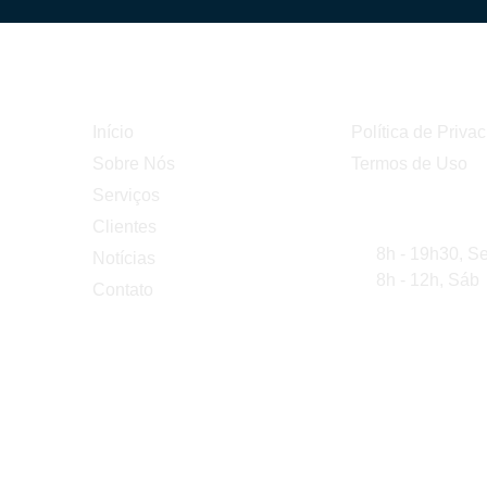
Navegar
Links
Início
Política de Priva
Sobre Nós
Termos de Uso
Serviços
Horário de A
Clientes
8h - 19h30, S
Notícias
8h - 12h, Sáb
Contato