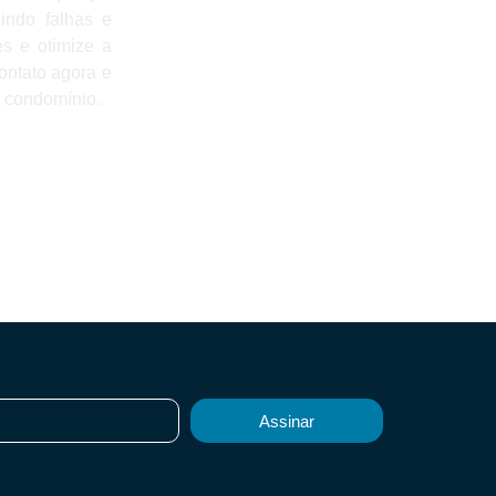
indo falhas e
s e otimize a
ontato agora e
 condomínio.
Assinar