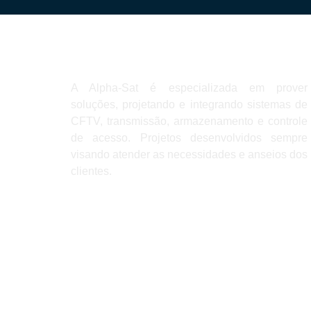
A Alpha-Sat é especializada em prover
soluções, projetando e integrando sistemas de
CFTV, transmissão, armazenamento e controle
de acesso. Projetos desenvolvidos sempre
visando atender as necessidades e anseios dos
clientes.