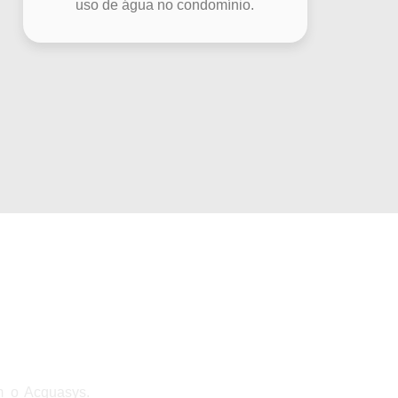
uso de água no condomínio.
igente
m o Acquasys.