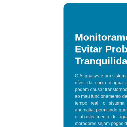
Monitoram
Evitar Pro
Tranquilid
O Acquasys é um sistema 
nível da caixa d’água 
podem causar transtornos
ao mau funcionamento d
tempo real, o sistema 
anomalia, permitindo que
o abastecimento de águ
moradores sejam pegos de