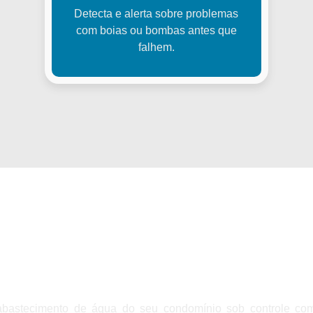
Detecta e alerta sobre problemas
com boias ou bombas antes que
falhem.
sys – Monitoramento Intel
do Nível da Caixa d'Água
bastecimento de água do seu condomínio sob controle co