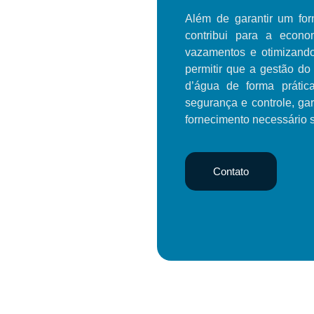
Além de garantir um fo
contribui para a econom
vazamentos e otimizand
permitir que a gestão d
d’água de forma prátic
segurança e controle, ga
fornecimento necessário 
Contato