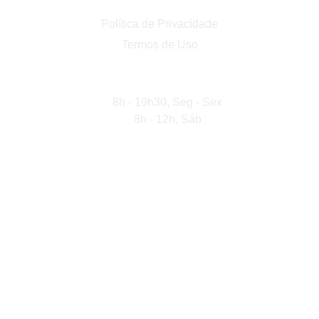
Política de Privacidade
Termos de Uso
Horário de Atendimento
8h - 19h30, Seg - Sex
8h - 12h, Sáb
Alpha Projetos
Rua Pretogenes Pinto Dalemida, 104
Bairro São Vicente
Itajuba, MG
CEP 37502-062
Alpha Condomínios
Rua Dr. Pereira Cabral, 300 – Loja 5