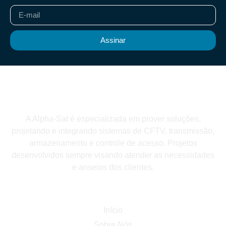
Assinar
A Alpha-Sat é especializada em prover soluções,
projetando e integrando sistemas de CFTV, transmissão,
armazenamento e controle de acesso. Projetos
desenvolvidos sempre visando atender as necessidades
e anseios dos clientes.
Navegar
Início
Sobre Nós