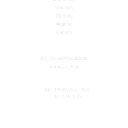
Serviços
Clientes
Notícias
Contato
Links
Política de Privacidade
Termos de Uso
Horário de Atendimento
8h - 19h30, Seg - Sex
8h - 12h, Sáb
Alpha Projetos
Rua Pretogenes Pinto Dalemida, 104